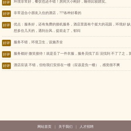
环境非常好，餐饮也还不错！房间大小刚好，睡得比较踏实。
好评
非常适合小朋友入住的酒店，???各种好看的
好评
优点：服务好，还有免费的接机服务，酒店里面有个挺大的花园，环境好 
好评
想多住几天的，遇到台风，提前走了，郁闷
服务不错，环境卫生，设施齐全
好评
服务都好 微笑接待！就是丢了一件衣服，服务员找了后 没找到 不了了之，
好评
酒店应该 不错，但给我们安排在一楼（应该是负一楼），感觉很不爽
好评
网站首页
|
关于我们
|
人才招聘