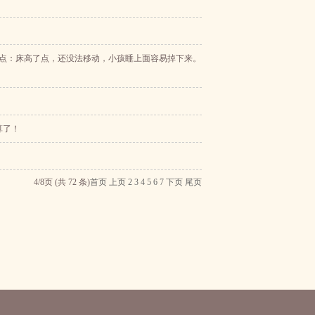
缺点：床高了点，还没法移动，小孩睡上面容易掉下来。
算了！
4/8页 (共 72 条)
首页
上页
2
3
4
5
6
7
下页
尾页