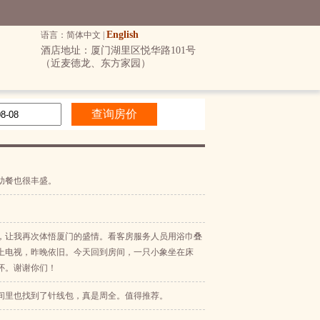
English
语言：简体中文 |
酒店地址：厦门湖里区悦华路101号
（近麦德龙、东方家园）
助餐也很丰盛。
，让我再次体悟厦门的盛情。看客房服务人员用浴巾叠
上电视，昨晚依旧。今天回到房间，一只小象坐在床
怀。谢谢你们！
间里也找到了针线包，真是周全。值得推荐。