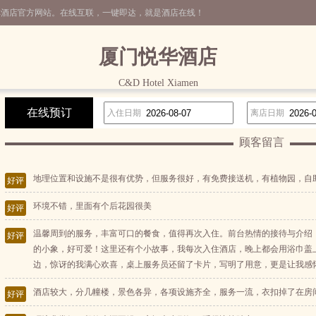
非酒店官方网站。在线互联，一键即达，就是酒店在线！
厦门悦华酒店
C&D Hotel Xiamen
在线预订
入住日期
离店日期
顾客留言
地理位置和设施不是很有优势，但服务很好，有免费接送机，有植物园，自
好评
环境不错，里面有个后花园很美
好评
温馨周到的服务，丰富可口的餐食，值得再次入住。前台热情的接待与介绍
好评
的小象，好可爱！这里还有个小故事，我每次入住酒店，晚上都会用浴巾盖
边，惊讶的我满心欢喜，桌上服务员还留了卡片，写明了用意，更是让我感
酒店较大，分几幢楼，景色各异，各项设施齐全，服务一流，衣扣掉了在房
好评