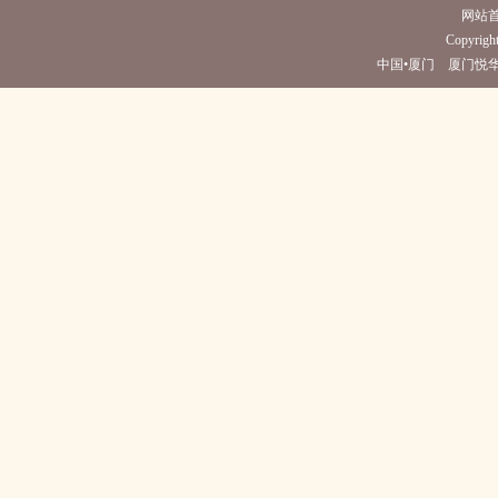
网站
Copyright
中国•厦门 厦门悦华酒店(电