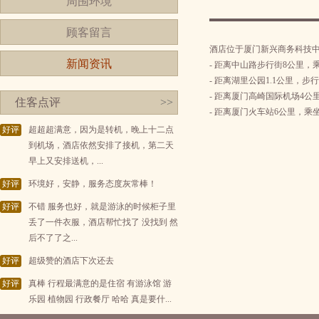
周围环境
顾客留言
酒店位于厦门新兴商务科技
新闻资讯
- 距离中山路步行街8公里，
- 距离湖里公园1.1公里，步
- 距离厦门高崎国际机场4公
住客点评
>>
- 距离厦门火车站6公里，乘
好评
超超超满意，因为是转机，晚上十二点
到机场，酒店依然安排了接机，第二天
早上又安排送机，...
好评
环境好，安静，服务态度灰常棒！
好评
不错 服务也好，就是游泳的时候柜子里
丢了一件衣服，酒店帮忙找了 没找到 然
后不了了之...
好评
超级赞的酒店下次还去
好评
真棒 行程最满意的是住宿 有游泳馆 游
乐园 植物园 行政餐厅 哈哈 真是要什...